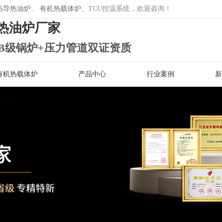
热导热油炉
、
有机热载体炉
、TCU控温系统，欢迎咨询！
热油炉厂家
B级锅炉+压力管道双证资质
有机热载体炉
产品中心
行业案例
新