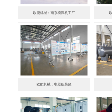
欧能机械：南京模温机工厂
欧能机械：电器组装区