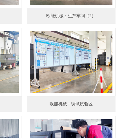
）
欧能机械：生产车间（2）
欧能机械：调试试验区