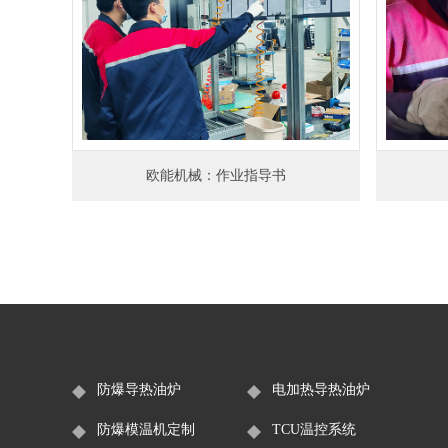
欧能机械：作业指导书
防爆导热油炉
电加热导热油炉
防爆模温机定制
TCU温控系统