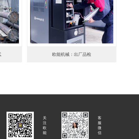
试
欧能机械：出厂品检
关
客
注
服
欧
微
能
信