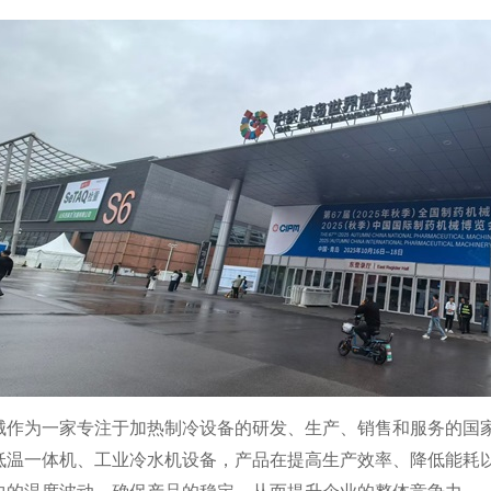
作为一家专注于加热制冷设备的研发、生产、销售和服务的国家
低温一体机、工业冷水机设备，产品在提高生产效率、降低能耗