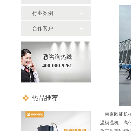
行业案例
合作客户
咨询热线
400-000-9261
热品推荐
南京欧能机械
温模温机、高