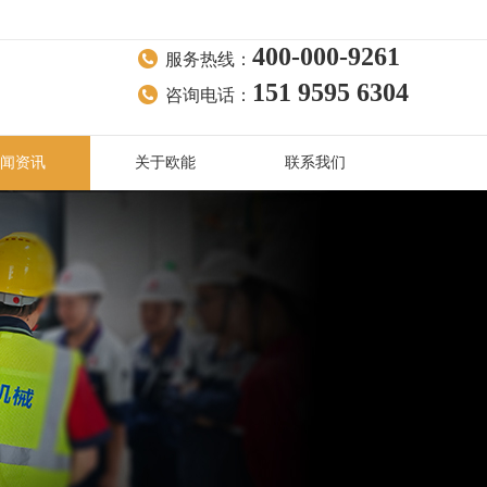
400-000-9261
服务热线：
151 9595 6304
咨询电话：
闻资讯
关于欧能
联系我们