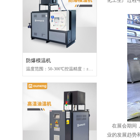
化工生产过程
防爆模温机
温度范围：50-300℃控温精度：±1℃加热功率：9~96W控制类型：接触器/固态继电器
在展会期间，
业的发展趋势