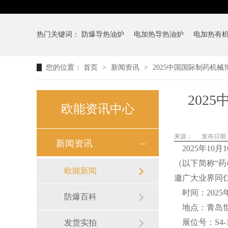
热门关键词：
防爆导热油炉
电加热导热油炉
电加热有
您的位置：
首页
>
新闻资讯
>
2025中国国际制药机
202
欧能资讯中心
来源：
发布日期： 2
新闻资讯
2025年10月
（以下简称“
欧能新闻
邀广大业界同
时间：2025年
防爆百科
地点：青岛世
展位号：S4-1
发货实拍