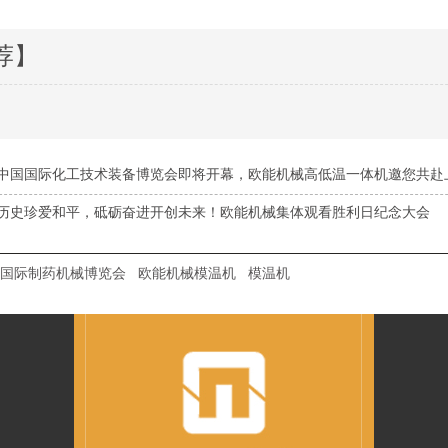
荐】
26中国国际化工技术装备博览会即将开幕，欧能机械高低温一体机邀您共赴
历史珍爱和平，砥砺奋进开创未来！欧能机械集体观看胜利日纪念大会
国际制药机械博览会
欧能机械模温机
模温机