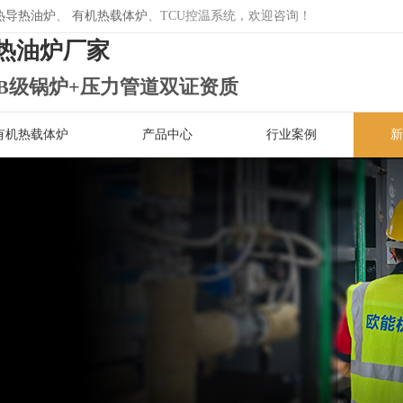
热导热油炉
、
有机热载体炉
、TCU控温系统，欢迎咨询！
热油炉厂家
B级锅炉+压力管道双证资质
有机热载体炉
产品中心
行业案例
新