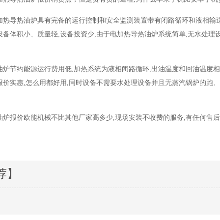
加热导热油炉具有完备的运行控制和安全监测装置带有闭路循环和液相输
设备体积小、质量轻,设备投资少,由于电加热导热油炉系统简单,无水处理
炉节约能源运行费用低,加热系统为液相闭路循环,出油温度和回油温度相差1
报价实惠,怎么用都好用,同时设备不需要水处理设备并且无蒸汽锅炉的跑
油炉报价欧能机械不比其他厂家高多少,现场安装不收费的服务,有任何售后问
荐】