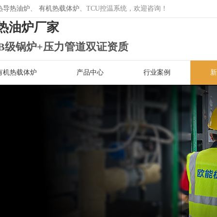
热导热油炉
、
有机热载体炉
、TCU控温系统，欢迎咨询！
热油炉厂家
B级锅炉+压力管道双证资质
有机热载体炉
产品中心
行业案例
新