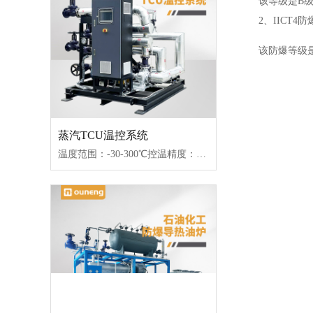
该等级是B级防
2、IICT4防
该防爆等级是C
蒸汽TCU温控系统
温度范围：-30-300℃控温精度：±1℃传热媒介：水/导热油/乙二醇控制类型：接触器/固态继电器