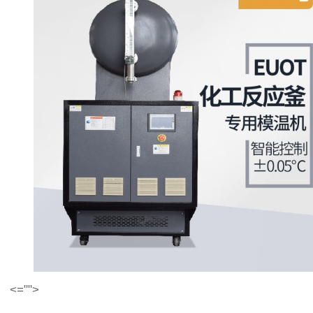
<="">