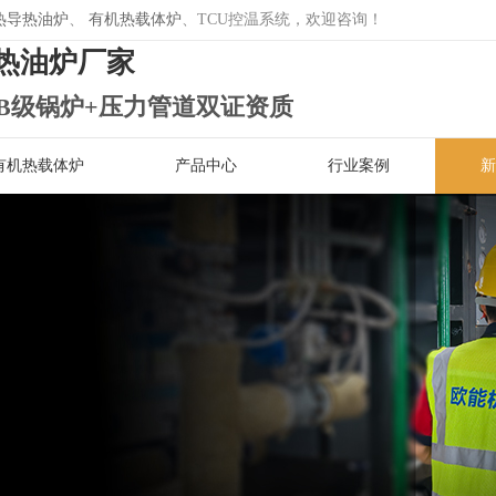
热导热油炉
、
有机热载体炉
、TCU控温系统，欢迎咨询！
热油炉厂家
B级锅炉+压力管道双证资质
有机热载体炉
产品中心
行业案例
新