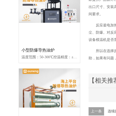
出口尺寸、安装
间要求。
反应釜电加
尘、防爆。对反
设备模温机是否
小型防爆导热油炉
所以在选择
温度范围：50-300℃控温精度：±1℃加热功率：9~96W控制类型：接触器/固态继电器
助，如果有问题
【相关推
上一条
连续