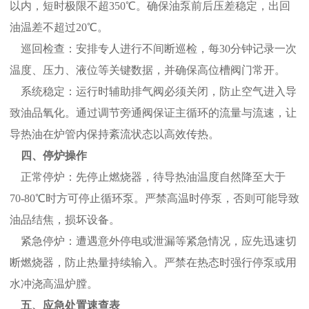
以内，短时极限不超350℃。确保油泵前后压差稳定，出回
油温差不超过20℃。
巡回检查：安排专人进行不间断巡检，每30分钟记录一次
温度、压力、液位等关键数据，并确保高位槽阀门常开。
系统稳定：运行时辅助排气阀必须关闭，防止空气进入导
致油品氧化。通过调节旁通阀保证主循环的流量与流速，让
导热油在炉管内保持紊流状态以高效传热。
四、停炉操作
正常停炉：先停止燃烧器，待导热油温度自然降至大于
70-80℃时方可停止循环泵。严禁高温时停泵，否则可能导致
油品结焦，损坏设备。
紧急停炉：遭遇意外停电或泄漏等紧急情况，应先迅速切
断燃烧器，防止热量持续输入。严禁在热态时强行停泵或用
水冲浇高温炉膛。
五、应急处置速查表