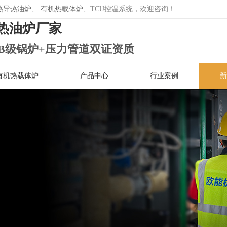
热导热油炉
、
有机热载体炉
、TCU控温系统，欢迎咨询！
热油炉厂家
B级锅炉+压力管道双证资质
有机热载体炉
产品中心
行业案例
新