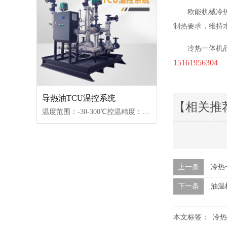
欧能机械冷
制热要求，维持
冷热一体机
15161956304
导热油TCU温控系统
【相关推
温度范围：-30-300℃控温精度：±1℃传热媒介：水/导热油/乙二醇控制类型：接触器/固态继电器
上一条
冷热
下一条
油温
本文标签：
冷热