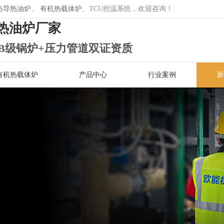
热导热油炉
、
有机热载体炉
、TCU控温系统，欢迎咨询！
热油炉厂家
B级锅炉+压力管道双证资质
有机热载体炉
产品中心
行业案例
新