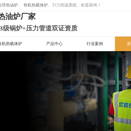
热导热油炉
、
有机热载体炉
、TCU控温系统，欢迎咨询！
热油炉厂家
B级锅炉+压力管道双证资质
有机热载体炉
产品中心
行业案例
新