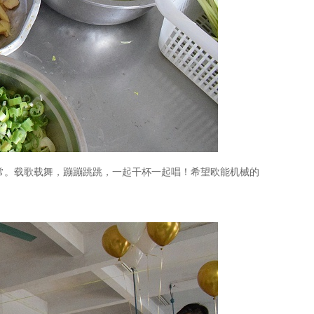
常。载歌载舞，蹦蹦跳跳，一起干杯一起唱！希望欧能机械的