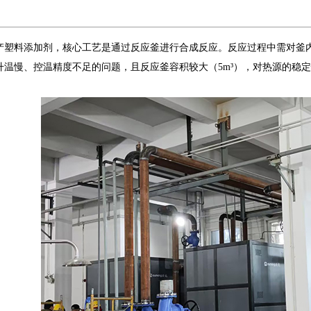
产塑料添加剂，核心工艺是通过反应釜进行合成反应。反应过程中需对釜
升温慢、控温精度不足的问题，且反应釜容积较大（5m³），对热源的稳