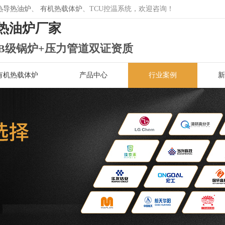
热导热油炉
、
有机热载体炉
、TCU控温系统，欢迎咨询！
热油炉厂家
B级锅炉+压力管道双证资质
有机热载体炉
产品中心
行业案例
新