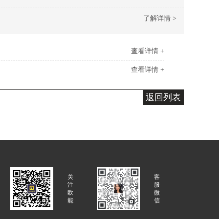
了解详情 >
查看详情 +
查看详情 +
返回列表
关
客
注
服
欧
微
能
信