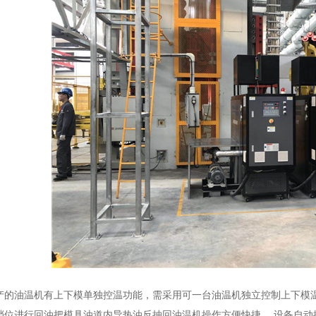
产的油温机有上下模单独控温功能，需采用可一台油温机独立控制上下模
档位进行回油把模具油道内导热油反抽回油温机操作方便快捷。 设备自