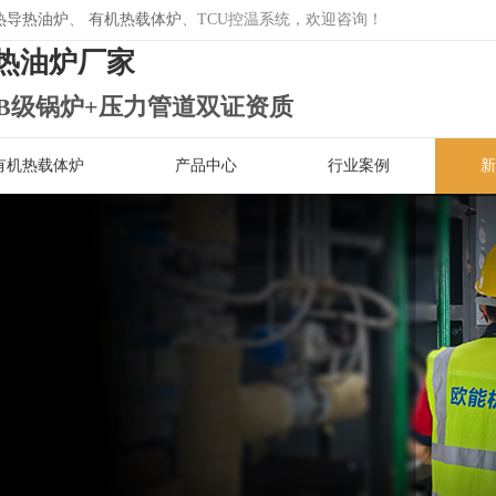
热导热油炉
、
有机热载体炉
、TCU控温系统，欢迎咨询！
热油炉厂家
B级锅炉+压力管道双证资质
有机热载体炉
产品中心
行业案例
新