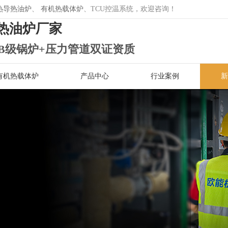
热导热油炉
、
有机热载体炉
、TCU控温系统，欢迎咨询！
热油炉厂家
B级锅炉+压力管道双证资质
有机热载体炉
产品中心
行业案例
新