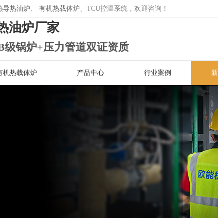
热导热油炉
、
有机热载体炉
、TCU控温系统，欢迎咨询！
热油炉厂家
B级锅炉+压力管道双证资质
有机热载体炉
产品中心
行业案例
新