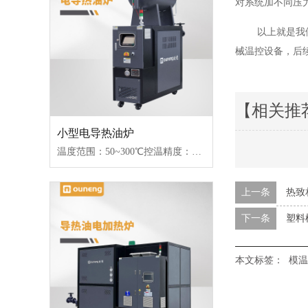
对系统加不同压
以上就是我
械温控设备，后
【相关推
小型电导热油炉
温度范围：50~300℃控温精度：±1℃加热功率：18~96kW控制类型：固态继电器/可控硅
上一条
热致
下一条
塑料
本文标签：
模温