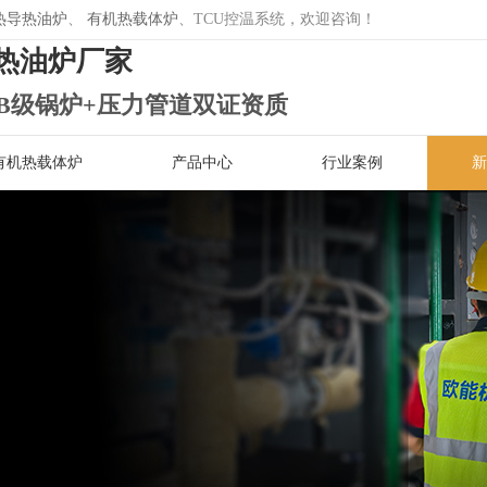
热导热油炉
、
有机热载体炉
、TCU控温系统，欢迎咨询！
热油炉厂家
B级锅炉+压力管道双证资质
有机热载体炉
产品中心
行业案例
新