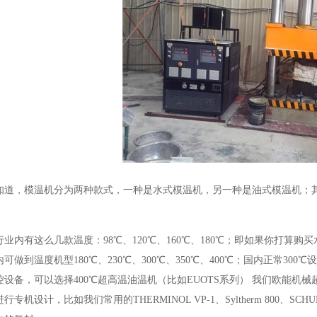
知道，模温机分为两种款式，一种是水式模温机，另一种是油式模温机；
业内有这么几款温度：98℃、120℃、160℃、180℃；即如果你打算购
可做到温度机型180℃、230℃、300℃、350℃、400℃；国内正常3
设备，可以选择400℃超高温油温机（比如EUOTS系列） 我们欧能机
专机设计，比如我们常用的THERMINOL VP-1、Syltherm 800、