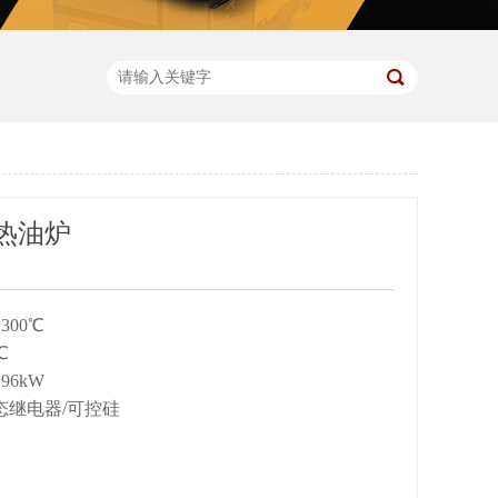
热油炉
300℃
℃
96kW
态继电器/可控硅