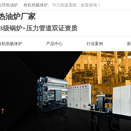
热导热油炉
、
有机热载体炉
、TCU控温系统，欢迎咨询！
热油炉厂家
B级锅炉+压力管道双证资质
有机热载体炉
产品中心
行业案例
新