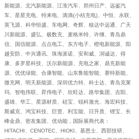
新能源、北汽新能源、江淮汽车、郑州日产、远鉴汽
车、星星充电、特来电、滴滴(小桔充电)、中恒、永联、
英飞源、科华恒盛、车电网、奇辉、核达中远通、广天
川新能源、盛弘、极数充、麦格米特、许继、青岛鼎
信、国信能源、点点电工、东方电子、橙电新能源、阳
越安防、中兴通讯、珠海派诺、安和威、润诚达、得
康、多罗星科技、沃尔新能源、充电之家、鼎充新能
源、优优绿能、合康智能、山东鲁能智能、赛特新能、
微充网、明天新能源、深圳优力特、科士达、青岛克莱
玛、智电伟联、昇伟电子、欣旺达、路华集团、吉阳、
盛雄、华工、星源材质、硅宝、锐科激光、海宏科技、
斯威克、鸿宝科技、巨贤、利宝能、日升质、锂宝、长
峰金鼎、密友集团、优动能，国际展商代表：
HITACHI、CENOTEC、HIOKI、基恩士、西部技研、