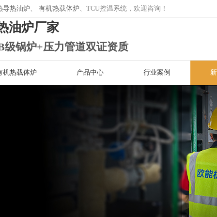
热导热油炉
、
有机热载体炉
、TCU控温系统，欢迎咨询！
热油炉厂家
B级锅炉+压力管道双证资质
有机热载体炉
产品中心
行业案例
新