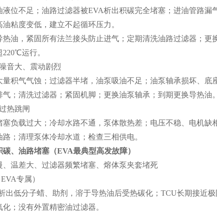
液位不足；油路过滤器被EVA析出积碳完全堵塞；进油管路漏
高油粘度变低，建立不起循环压力。
热油，紧固所有法兰接头防止进气；定期清洗油路过滤器；更换
220℃运行。
噪音大、震动剧烈
量积气气蚀；过滤器半堵，油泵吸油不足；油泵轴承损坏、底
气；清洗过滤器；紧固机脚；更换油泵轴承；到期更换导热油
过热跳闸
塞负载过大；冷却水路不通，泵体散热差；电压不稳、电机缺
路；清理泵体冷却水道；检查三相供电。
碳、油路堵塞（EVA最典型高发故障）
、温差大、过滤器频繁堵塞、熔体泵夹套堵死
EVA专属）
析出低分子蜡、助剂，溶于导热油后受热碳化；TCU长期接近极限
氧化；没有外置精密油过滤器。