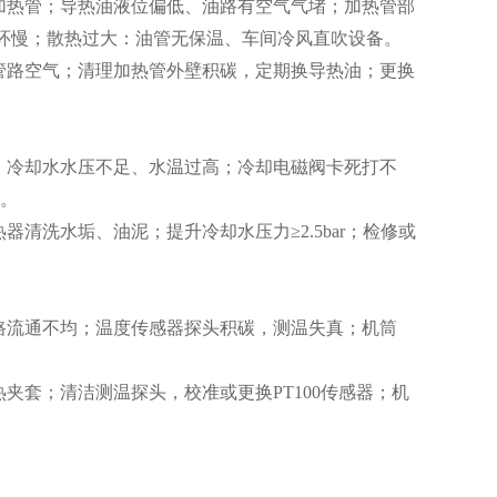
加热管；导热油液位偏低、油路有空气气堵；加热管部
环慢；散热过大：油管无保温、车间冷风直吹设备。
路空气；清理加热管外壁积碳，定期换导热油；更换
、冷却水水压不足、水温过高；冷却电磁阀卡死打不
筒。
清洗水垢、油泥；提升冷却水压力≥2.5bar；检修或
流通不均；温度传感器探头积碳，测温失真；机筒
套；清洁测温探头，校准或更换PT100传感器；机