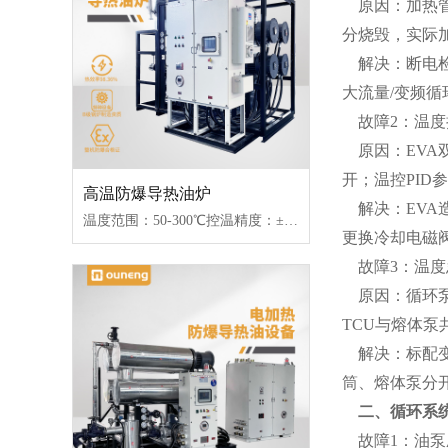
原因：加热管
分烧毁，实际
解决：断电检
大流量/变频
故障2：温度
原因：EVA
开；温控PI
高温防爆导热油炉
解决：EVA造
温度范围：50-300℃控温精度：±1℃加热功率：100-2000kW控制类型：固态继电器/可控硅
更换冷却电磁
故障3：温度
原因：循环泵
TCU与熔体
解决：标配变
筒、熔体泵分
二、循环系统
故障1：油泵