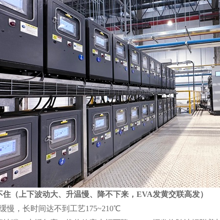
住（上下波动大、升温慢、降不下来，EVA发黄交联高发）
慢，长时间达不到工艺175~210℃