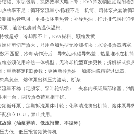
结碳、水垢包裹，换热效率大幅下降；EVA挥发物随油烟附着
加热功率不足；循环泵流量小/扬程不足，机筒、熔体泵夹套油循
测加热管电阻，更换损坏电热管；补导热油，打开排气阀排净管
循环泵，油管包裹耐高温保温棉。
持续超标，冷却跟不上，EVA糊料、颗粒发黄
双螺杆剪切产热大，只用单加热型无冷却模块；水冷换热器堵塞
D参数不匹配，冷却动作滞后；导热油积碳导热差，热量堆积在机
粒必须使用冷热一体机型，无冷却机型直接更换；拆解板式换热器
阀；重新整定PID参数；更换新导热油，加装油路精密过滤器。
忽高忽低，熔体泵出料压力波动、断条
流量不稳（定频泵、泵叶轮结垢）；夹套内积碳局部堵塞，油路
泵共用一台，两段热负荷互相干扰。
频循环泵，定期拆洗泵体叶轮；化学清洗挤出机筒、熔体泵导热夹
开配独立TCU，禁止共用。
故障（油泵异响、低压报警、不循环）
压力低、低压报警频繁停机