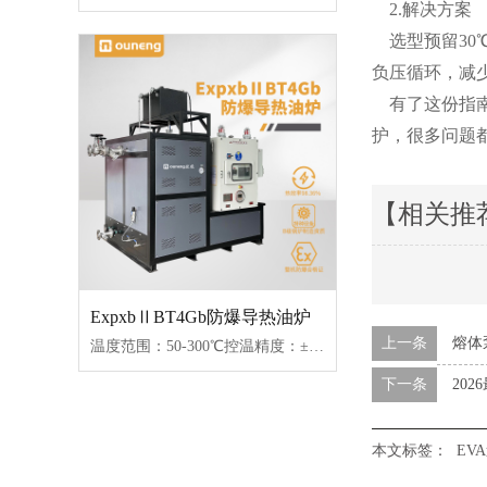
2.解决方案
选型预留30℃
负压循环，减
有了这份指南
护，很多问题
【相关推
ExpxbⅡBT4Gb防爆导热油炉
上一条
熔体
温度范围：50-300℃控温精度：±1℃加热功率：100-2000kW控制类型：固态继电器/可控硅
下一条
20
本文标签：
EV