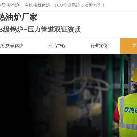
热导热油炉
、
有机热载体炉
、TCU控温系统，欢迎咨询！
热油炉厂家
B级锅炉+压力管道双证资质
有机热载体炉
产品中心
行业案例
新