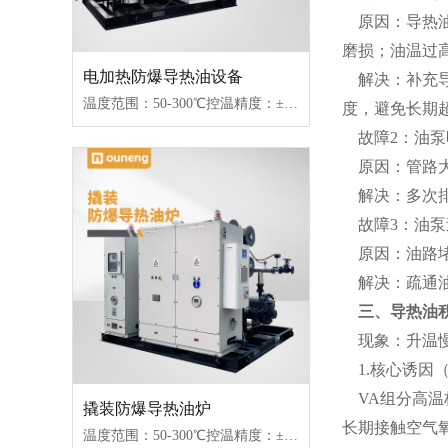
原因：导热油
磨损；油温过
电加热防爆导热油设备
解决：补充导
温度范围：50-300℃控温精度：±1℃加热功率：100-2000kW控制类型：固态继电器/可控硅
度，避免长期超
故障2：油泵
原因：管路大
解决：多次排
故障3：油泵
原因：油路堵
解决：疏通油
三、导热油积
现象：升温慢
1.核心诱因（
VA组分高温
撬装防爆导热油炉
长期接触空气
温度范围：50-300℃控温精度：±1℃加热功率：100-2000kW控制类型：固态继电器/可控硅