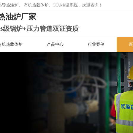
热导热油炉
、
有机热载体炉
、TCU控温系统，欢迎咨询！
热油炉厂家
B级锅炉+压力管道双证资质
有机热载体炉
产品中心
行业案例
新