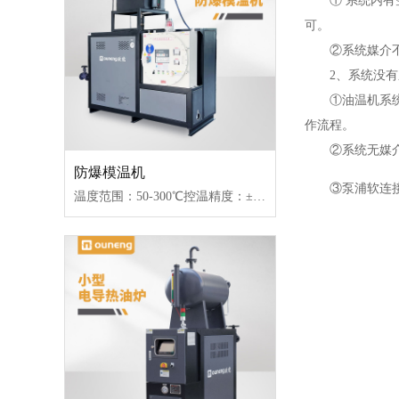
① 系统内有空
可。
②系统媒介不足
2、系统没有压
①油温机系统内
作流程。
②系统无媒介，
防爆模温机
③泵浦软连接皮
温度范围：50-300℃控温精度：±1℃加热功率：9~96W控制类型：接触器/固态继电器