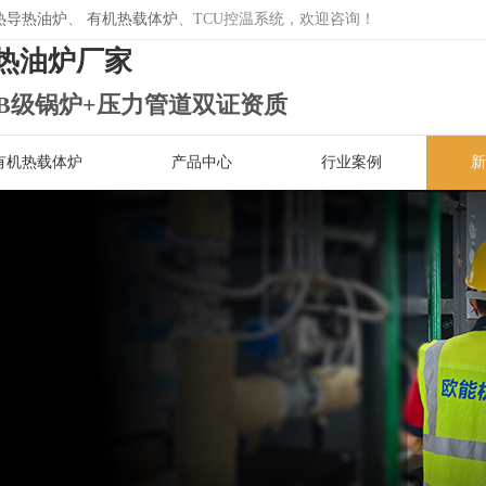
热导热油炉
、
有机热载体炉
、TCU控温系统，欢迎咨询！
热油炉厂家
B级锅炉+压力管道双证资质
有机热载体炉
产品中心
行业案例
新