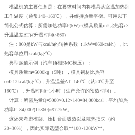
模温机的主要任务是：在要求时间内将模具从室温加热到
工作温度（通常140~160℃），并维持热量平衡。可用以下
简化公式估算：所需加热功率P(kW)=(模具质量m×比热容c×
升温温差ΔT)/(升温时间t×860)
注：860是kW与kcal/h的转换系数（1kW=860kcal/h），比
热容单位用kcal/(kg·℃)
典型赋值示例（汽车顶棚SMC模压）：
模具质量m=5000kg（5吨），模具钢材比热容
c≈0.12kcal/(kg·℃)，升温温差ΔT=140℃（从20℃升至
160℃），升温时间t=1小时（生产允许的预热时间）。
计算：所需热量Q=5000×0.12×140=84,000kcal，平均加热
功率P=84,000/(1×860)≈97.7kW。
这还未考虑模架、压机台面吸热以及散热损失（约
20~30%），因此实际选型会取**100~120kW**。