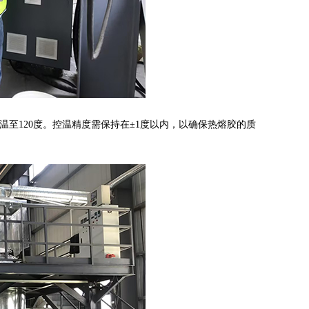
温至120度。控温精度需保持在±1度以内，以确保热熔胶的质