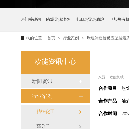
热门关键词：
防爆导热油炉
电加热导热油炉
电加热有
您的位置：
首页
>
行业案例
>
热熔胶盘管反应釜控温
欧能资讯中心
来源： 欧能机械
新闻资讯
合作项目
：
热
行业案例
合作产品
：油
精细化工
合作时间
：
20
高分子