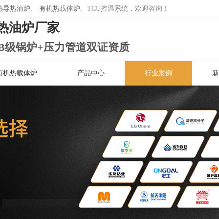
热导热油炉
、
有机热载体炉
、TCU控温系统，欢迎咨询！
热油炉厂家
B级锅炉+压力管道双证资质
有机热载体炉
产品中心
行业案例
新