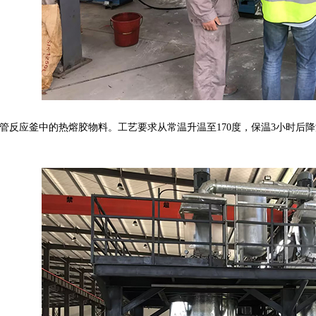
管反应釜中的热熔胶物料。工艺要求从常温升温至170度，保温3小时后降