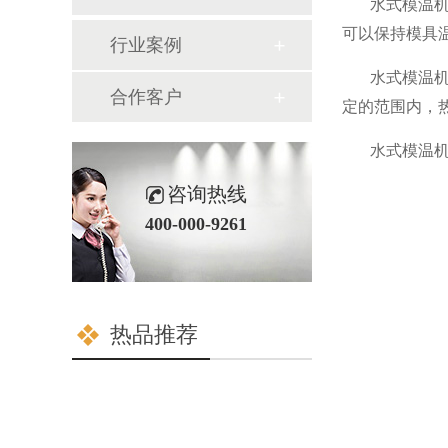
水式模温
可以保持模具
行业案例
水式模温
合作客户
定的范围内，
水式模温
咨询热线
400-000-9261
热品推荐