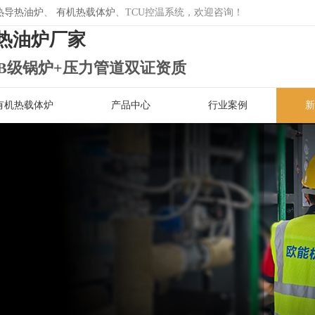
热导热油炉
、
有机热载体炉
、TCU控温系统，欢迎咨询！
热油炉厂家
B级锅炉+压力管道双证资质
有机热载体炉
产品中心
行业案例
新