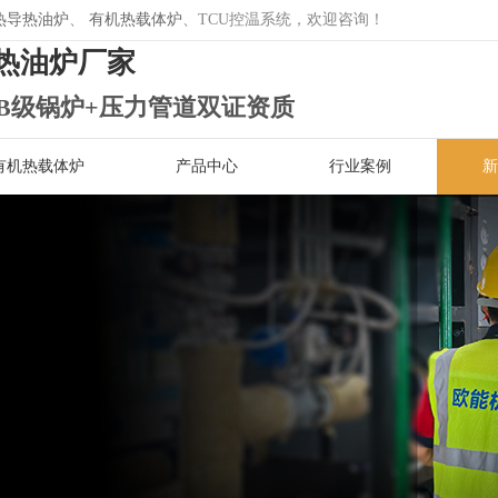
热导热油炉
、
有机热载体炉
、TCU控温系统，欢迎咨询！
热油炉厂家
B级锅炉+压力管道双证资质
有机热载体炉
产品中心
行业案例
新