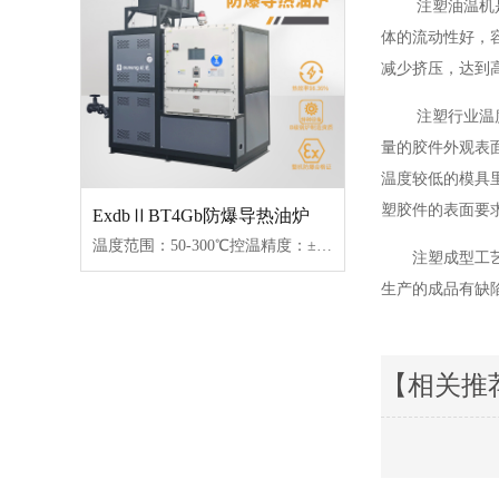
注塑油温机
体的流动性好，
减少挤压，达到
注塑行业温
量的胶件外观表
温度较低的模具
塑胶件的表面要
ExdbⅡBT4Gb防爆导热油炉
温度范围：50-300℃控温精度：±1℃加热功率：9~96W控制类型：接触器/固态继电器
注塑成型工
生产的成品有缺
【相关推