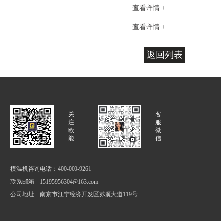
查看详情 +
查看详情 +
返回列表
关
客
注
服
欧
微
能
信
模温机咨询电话：400-000-9261
联系邮箱：15195956304@163.com
公司地址：南京市江宁经济开发区苏源大道119号