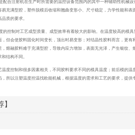
是配合注射机在生产时所需要的温控设备范围内的其中一种辅助性机械设
容易充满型腔，塑件脱模后收缩和翘曲变形小、尺寸稳定，力学性能和表
高品质的要求。
度的控制对工艺成型质量、成型效率有着较大的影响。在温度较高的模具
面，但会使胶料固化时间变长，顶出时易变形；对结晶性胶料而言，更有
里，熔融胶料难于充满型腔，导致内应力增加，表面无光泽，产生银纹、
求和结构不同。
艺温度控制和很多因素相关，不同胶料要求不同的模具温度；前后模的温
陷，所以注塑温度控温找欧能机械，根据温度的需求和工艺的要求，提供
荐】