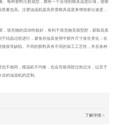
备。每种塑料注射成型，都有一个合理的模具温度区域，使熔
面质量也高。注塑油温机提高所需模具温度来增加射出速度，
里，填充物的流动性较好，有利于填充物充填型腔，获取高质
利于结晶过程进行，避免存放及使用中胶件尺寸发生变化；在
熔接痕等缺陷。不同的胶料具有不同的加工工艺性，并且各种
度也不相同，模温机不均衡，也会导致局部过热过冷，以至于
专业的油温机的定制。
了解详情 >