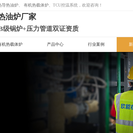
热导热油炉
、
有机热载体炉
、TCU控温系统，欢迎咨询！
热油炉厂家
B级锅炉+压力管道双证资质
有机热载体炉
产品中心
行业案例
新