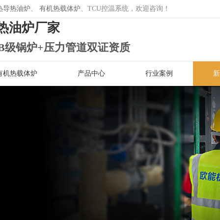
热导热油炉
、
有机热载体炉
、TCU控温系统，欢迎咨询！
热油炉厂家
B级锅炉+压力管道双证资质
有机热载体炉
产品中心
行业案例
新