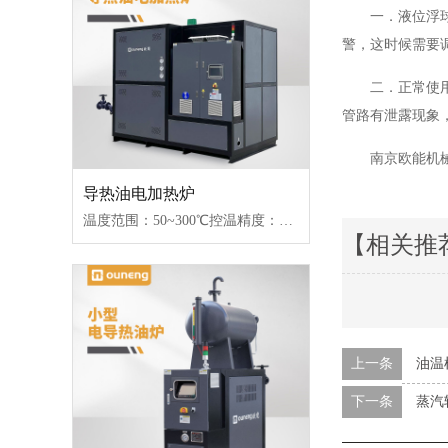
一．液位浮
警，这时候需要
二．正常使
管路有泄露现象
南京欧能机
导热油电加热炉
温度范围：50~300℃控温精度：±1℃加热功率：18~96kW控制类型：固态继电器/可控硅
【相关推
上一条
油温
下一条
蒸汽