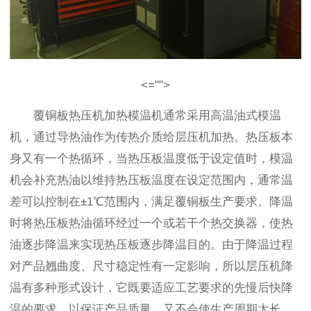
<="">
覆铜板热压机加热模温机通常采用高温油式模温
机，通过导热油作为传热介质给层压机加热。热压板本
身又有一个热循环，当热压板温度低于设定值时，模温
机会补充热油以维持热压板温度在设定范围内，通常温
差可以控制在±1℃范围内，满足覆铜板生产要求。降温
时将热压板热油循环经过一个或若干个热交换器，使热
油逐步降温来实现热压板逐步降温目的。由于降温过程
对产品翘曲度、尺寸稳定性有一定影响，所以层压机降
温有多种形式设计，它既要适应工艺要求的先慢后快降
温的要求，以保证产品质量，又不会使生产周期太长，