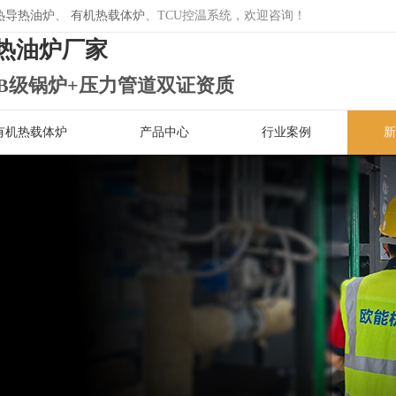
热导热油炉
、
有机热载体炉
、TCU控温系统，欢迎咨询！
热油炉厂家
B级锅炉+压力管道双证资质
有机热载体炉
产品中心
行业案例
新