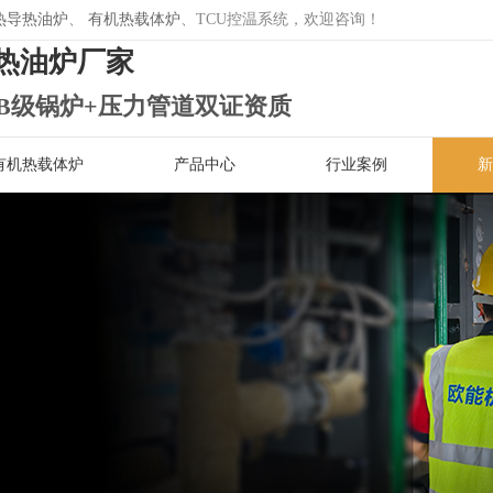
热导热油炉
、
有机热载体炉
、TCU控温系统，欢迎咨询！
热油炉厂家
B级锅炉+压力管道双证资质
有机热载体炉
产品中心
行业案例
新