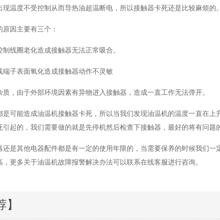
出现温度不受控制从而导热油超温断电，所以接触器卡死还是比较麻烦的
的原因主要有三个：
控制线圈老化造成接触器无法正常吸合。
线端子表面氧化造成接触器动作不灵敏
杂质，由于外部环境因素有异物进入接触器，造成一直工作无法弹开。
都是可能造成油温机接触器卡死，所以当我们发现油温机的温度一直在上
死引起的，我们需要做的就是先停机然后检查下接触器，最好的将有问题
器还是其他电器配件都是有一定的使用年限的，当需要保养的时候我们一
高，更多关于油温机故障报警解决办法可以联系在线客服进行咨询。
荐】