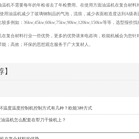
油温机不需要每年的年检省去了年检费用。在使用方面油温机在复合材料
。使用油温机减少了玻璃钢制品的气泡，流痕，减少表面粗造度达到A级表
例如：36kw;45kw;60kw;75kw;90kw;120kw;150kw等等，选
机在复合材料行业一些优势，更多的优势请来电咨询，欧能机械会为您针
节能；高效；环保的思想观念服务于广大复材人。
荐】
环温度温度控制机控制方式有几种？欧能3种方式
0度油温机怎么配套在犁刀干燥机上？
机在复合材料的优势