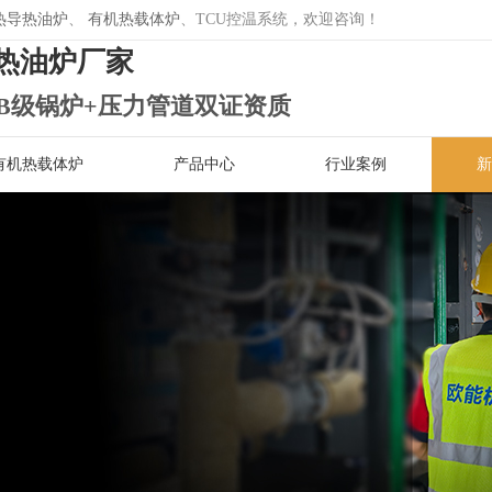
热导热油炉
、
有机热载体炉
、TCU控温系统，欢迎咨询！
热油炉厂家
B级锅炉+压力管道双证资质
有机热载体炉
产品中心
行业案例
新