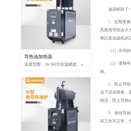
油温机除了
1、定期更
其热传导性会大
果以及油温机的
（1）不同
导热油加热器
（2）请每
温度范围：50-300℃控温精度：±1℃加热功率：100-2000kW控制类型：固态继电器/可控硅
箱。
2、防止导
况下还会喷射，
情况，防止导热
3、保持导
环工作不正常，