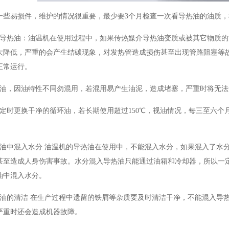
一些易损件，维护的情况很重要，最少要3个月检查一次看导热油的油质
换导热油：油温机在使用过程中，如果传热媒介导热油变质或被其它物质
大降低，严重的会产生结碳现象，对发热管造成损伤甚至出现管路阻塞等
正常运行。
的油，因油特性不同勿混用，若混用易产生油泥，造成堵塞，严重时将无法
年定时更换干净的循环油，若长期使用超过150℃，视油情况，每三至六
热油中混入水分 油温机的导热油在使用中，不能混入水分，如果混入了水
甚至造成人身伤害事故。水分混入导热油只能通过油箱和冷却器，所以一
油中混入水分。
热油的清洁 在生产过程中遗留的铁屑等杂质要及时清洁干净，不能混入导
严重时还会造成机器故障。