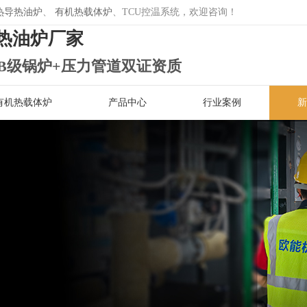
热导热油炉
、
有机热载体炉
、TCU控温系统，欢迎咨询！
热油炉厂家
B级锅炉+压力管道双证资质
有机热载体炉
产品中心
行业案例
新